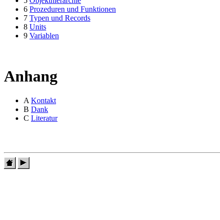
5
Objekthierarchie
6
Prozeduren und Funktionen
7
Typen und Records
8
Units
9
Variablen
Anhang
A
Kontakt
B
Dank
C
Literatur